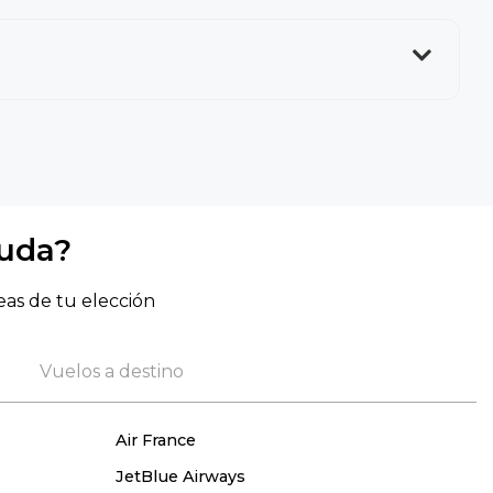
yuda?
eas de tu elección
Vuelos a destino
Air France
JetBlue Airways