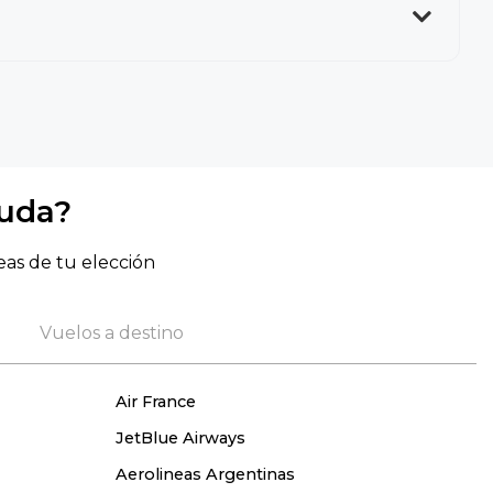
yuda?
eas de tu elección
Vuelos a destino
Air France
JetBlue Airways
Aerolineas Argentinas