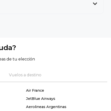
yuda?
eas de tu elección
Vuelos a destino
Air France
JetBlue Airways
Aerolineas Argentinas