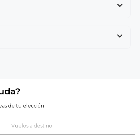
yuda?
eas de tu elección
Vuelos a destino