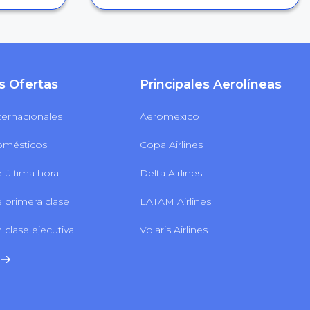
s Ofertas
Principales Aerolíneas
ternacionales
Aeromexico
omésticos
Copa Airlines
 última hora
Delta Airlines
 primera clase
LATAM Airlines
 clase ejecutiva
Volaris Airlines