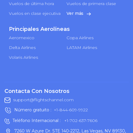
Vuelos de última hora
Vuelos de primera clase
Vuelos en clase ejecutiva
Ver más
Principales Aerolíneas
Aeromexico
Copa Airlines
Delta Airlines
LATAM Airlines
Volaris Airlines
Contacta Con Nosotros
support@flightschannel.com
Número gratuito :
+1-844-609-9922
Teléfono Internacional :
+1-702-637-7606
7260 W Azure Dr. STE 140-2212, Las Vegas, NV 89130,