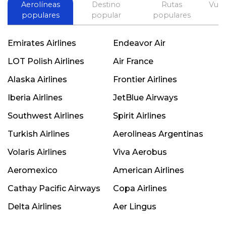
Aerolíneas
Destino
Rutas
Vuel
populares
popular
populares
Emirates Airlines
Endeavor Air
LOT Polish Airlines
Air France
Alaska Airlines
Frontier Airlines
Iberia Airlines
JetBlue Airways
Southwest Airlines
Spirit Airlines
Turkish Airlines
Aerolineas Argentinas
Volaris Airlines
Viva Aerobus
Aeromexico
American Airlines
Cathay Pacific Airways
Copa Airlines
Delta Airlines
Aer Lingus