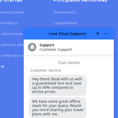
s Ofertas
Principales Aerolíneas
ternacionales
Aeromexico
omésticos
Copa Airlines
 última hora
Delta Airlines
 primera clase
LATAM Airlines
 clase ejecutiva
Volaris Airlines
Seguridad Y Pago