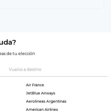
yuda?
eas de tu elección
Vuelos a destino
Air France
JetBlue Airways
Aerolineas Argentinas
American Airlines