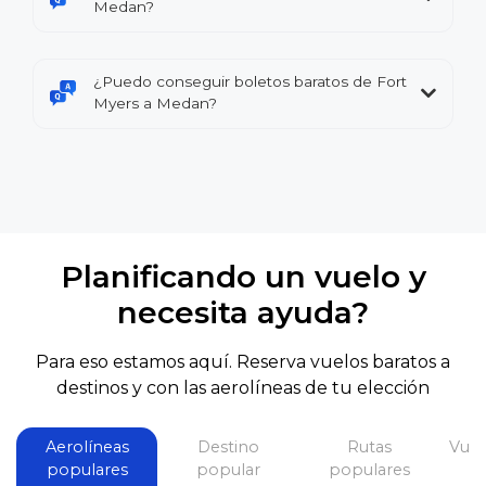
Medan?
¿Puedo conseguir boletos baratos de Fort
Myers a Medan?
Planificando un vuelo y
necesita ayuda?
Para eso estamos aquí. Reserva vuelos baratos a
destinos y con las aerolíneas de tu elección
Aerolíneas
Destino
Rutas
Vuel
populares
popular
populares