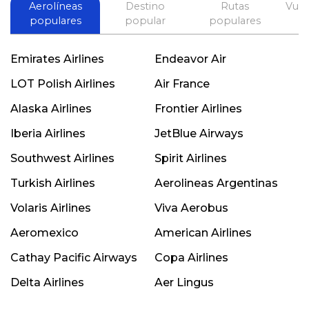
Aerolíneas
Destino
Rutas
Vuel
populares
popular
populares
Emirates Airlines
Endeavor Air
LOT Polish Airlines
Air France
Alaska Airlines
Frontier Airlines
Iberia Airlines
JetBlue Airways
Southwest Airlines
Spirit Airlines
Turkish Airlines
Aerolineas Argentinas
Volaris Airlines
Viva Aerobus
Aeromexico
American Airlines
Cathay Pacific Airways
Copa Airlines
Delta Airlines
Aer Lingus