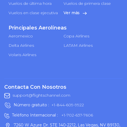
Vuelos de última hora
Vuelos de primera clase
Vuelos en clase ejecutiva
Ver más
Principales Aerolíneas
Aeromexico
Copa Airlines
Delta Airlines
LATAM Airlines
Volaris Airlines
Contacta Con Nosotros
support@flightschannel.com
Número gratuito :
+1-844-609-9922
Teléfono Internacional :
+1-702-637-7606
7260 W Azure Dr. STE 140-2212, Las Vegas, NV 89130,