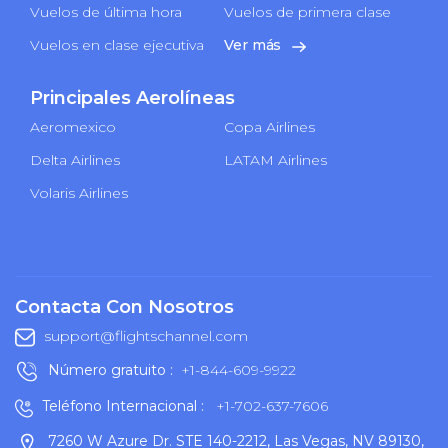
Vuelos de última hora
Vuelos de primera clase
Vuelos en clase ejecutiva
Ver más
Principales Aerolíneas
Aeromexico
Copa Airlines
Delta Airlines
LATAM Airlines
Volaris Airlines
Contacta Con Nosotros
support@flightschannel.com
Número gratuito :
+1-844-609-9922
Teléfono Internacional :
+1-702-637-7606
7260 W Azure Dr. STE 140-2212, Las Vegas, NV 89130,