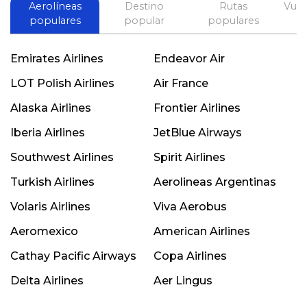
Aerolíneas
Destino
Rutas
Vuel
populares
popular
populares
Emirates Airlines
Endeavor Air
LOT Polish Airlines
Air France
Alaska Airlines
Frontier Airlines
Iberia Airlines
JetBlue Airways
Southwest Airlines
Spirit Airlines
Turkish Airlines
Aerolineas Argentinas
Volaris Airlines
Viva Aerobus
Aeromexico
American Airlines
Cathay Pacific Airways
Copa Airlines
Delta Airlines
Aer Lingus