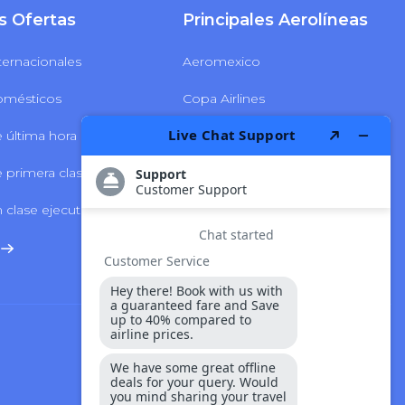
s Ofertas
Principales Aerolíneas
ternacionales
Aeromexico
omésticos
Copa Airlines
 última hora
Delta Airlines
 primera clase
LATAM Airlines
 clase ejecutiva
Volaris Airlines
Seguridad Y Pago