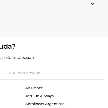
yuda?
eas de tu elección
Vuelos a destino
Air France
JetBlue Airways
Aerolineas Argentinas