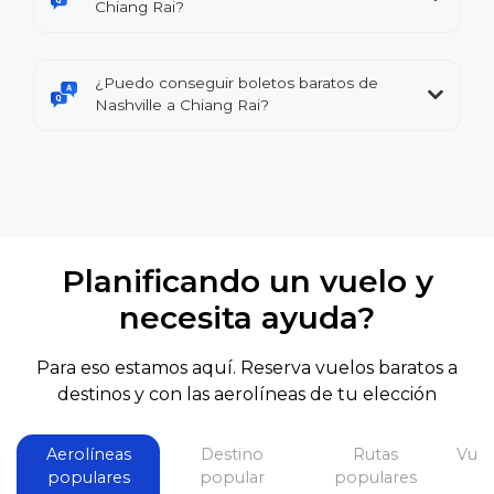
Chiang Rai?
¿Puedo conseguir boletos baratos de
Nashville a Chiang Rai?
Planificando un vuelo y
necesita ayuda?
Para eso estamos aquí. Reserva vuelos baratos a
destinos y con las aerolíneas de tu elección
Aerolíneas
Destino
Rutas
Vuel
populares
popular
populares