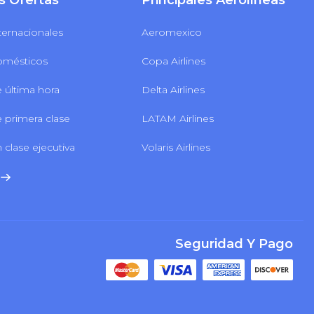
s Ofertas
Principales Aerolíneas
ternacionales
Aeromexico
omésticos
Copa Airlines
 última hora
Delta Airlines
 primera clase
LATAM Airlines
 clase ejecutiva
Volaris Airlines
Seguridad Y Pago