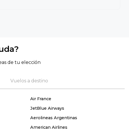
yuda?
eas de tu elección
Vuelos a destino
Air France
JetBlue Airways
Aerolineas Argentinas
American Airlines