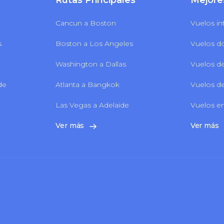
Rutas Principales
Mejore
Cancun a Boston
Vuelos in
s
Boston a Los Angeles
Vuelos d
Washington a Dallas
Vuelos de
 de
Atlanta a Bangkok
Vuelos de
Las Vegas a Adelaide
Vuelos en
Ver más
Ver más