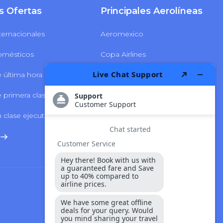
s Ofertas
Principales Aerolíneas
ternacionales
Aeromexico
omésticos
Copa Airlines
 última hora
Delta Airlines
 primera clase
LATAM Airlines
 clase ejecutiva
Volaris Airlines
Seguridad Y Pago