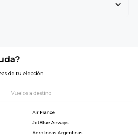
yuda?
eas de tu elección
Vuelos a destino
Air France
JetBlue Airways
Aerolineas Argentinas