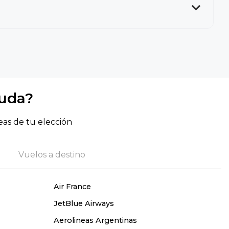
yuda?
eas de tu elección
Vuelos a destino
Air France
JetBlue Airways
Aerolineas Argentinas