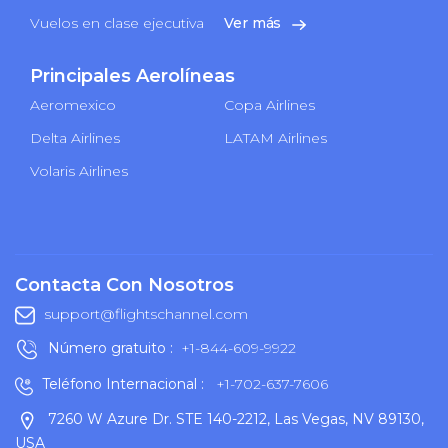
Vuelos en clase ejecutiva
Ver más
Principales Aerolíneas
Aeromexico
Copa Airlines
Delta Airlines
LATAM Airlines
Volaris Airlines
Contacta Con Nosotros
support@flightschannel.com
Número gratuito :
+1-844-609-9922
Teléfono Internacional :
+1-702-637-7606
7260 W Azure Dr. STE 140-2212, Las Vegas, NV 89130,
USA