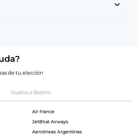
yuda?
eas de tu elección
Vuelos a destino
Air France
JetBlue Airways
Aerolineas Argentinas