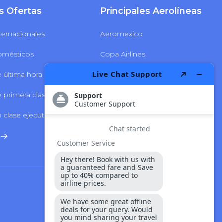
s Ofertas
Principales Aerolíneas
ternacionales
Aeromexico
omésticos
Copa Airlines
 última hora
Delta Airlines
 primera clase
LATAM Airlines
 clase ejecutiva
Volaris Airlines
Seguridad Y Pago