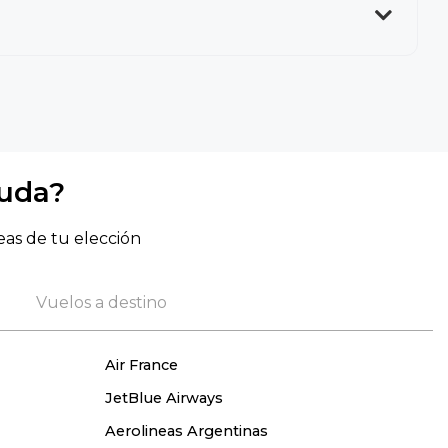
yuda?
eas de tu elección
Vuelos a destino
Air France
JetBlue Airways
Aerolineas Argentinas