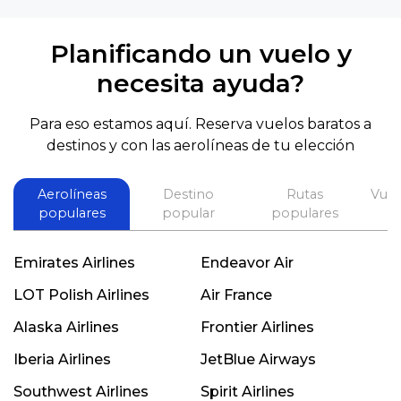
Planificando un vuelo y
necesita ayuda?
Para eso estamos aquí. Reserva vuelos baratos a
destinos y con las aerolíneas de tu elección
Aerolíneas
Destino
Rutas
Vuel
populares
popular
populares
Emirates Airlines
Endeavor Air
LOT Polish Airlines
Air France
Alaska Airlines
Frontier Airlines
Iberia Airlines
JetBlue Airways
Southwest Airlines
Spirit Airlines