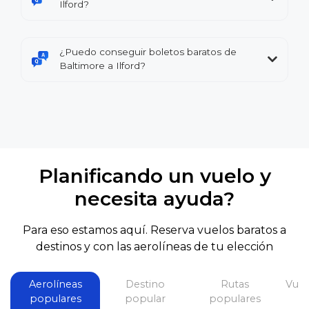
Ilford?
¿Puedo conseguir boletos baratos de
Baltimore a Ilford?
Planificando un vuelo y
necesita ayuda?
Para eso estamos aquí. Reserva vuelos baratos a
destinos y con las aerolíneas de tu elección
Aerolíneas
Destino
Rutas
Vuel
populares
popular
populares