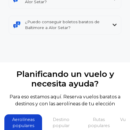
Alor Setar?
¿Puedo conseguir boletos baratos de
Baltimore a Alor Setar?
Planificando un vuelo y
necesita ayuda?
Para eso estamos aquí. Reserva vuelos baratos a
destinos y con las aerolíneas de tu elección
Aerolíneas
Destino
Rutas
Vuel
populares
popular
populares