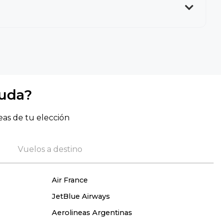
yuda?
eas de tu elección
Vuelos a destino
Air France
JetBlue Airways
Aerolineas Argentinas