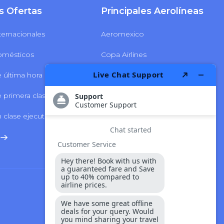
s Ofertas
Principales Aerolíneas
ternacionales
Aeromexico
omésticos
Copa Airlines
 última hora
Delta Airlines
 primera clase
LATAM Airlines
 clase ejecutiva
Volaris Airlines
Seguridad Y Pago