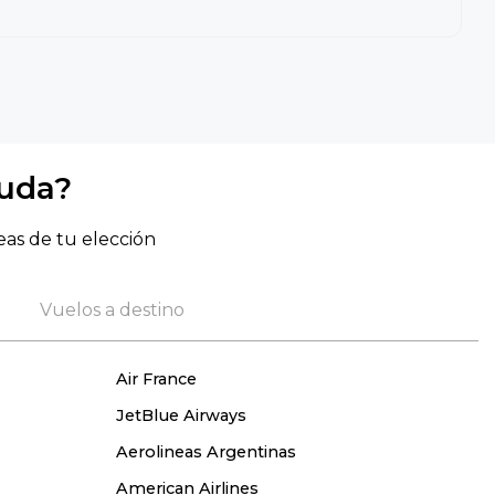
yuda?
eas de tu elección
Vuelos a destino
Air France
JetBlue Airways
Aerolineas Argentinas
American Airlines