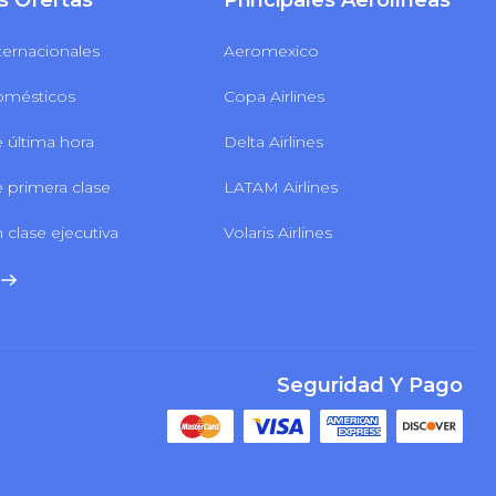
s Ofertas
Principales Aerolíneas
ternacionales
Aeromexico
omésticos
Copa Airlines
 última hora
Delta Airlines
 primera clase
LATAM Airlines
 clase ejecutiva
Volaris Airlines
Seguridad Y Pago