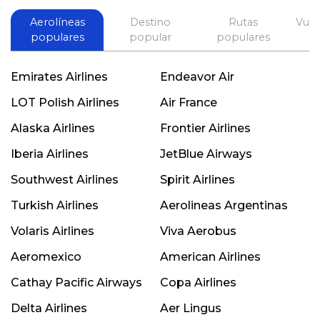
Aerolíneas
Destino
Rutas
Vuel
populares
popular
populares
Emirates Airlines
Endeavor Air
LOT Polish Airlines
Air France
Alaska Airlines
Frontier Airlines
Iberia Airlines
JetBlue Airways
Southwest Airlines
Spirit Airlines
Turkish Airlines
Aerolineas Argentinas
Volaris Airlines
Viva Aerobus
Aeromexico
American Airlines
Cathay Pacific Airways
Copa Airlines
Delta Airlines
Aer Lingus