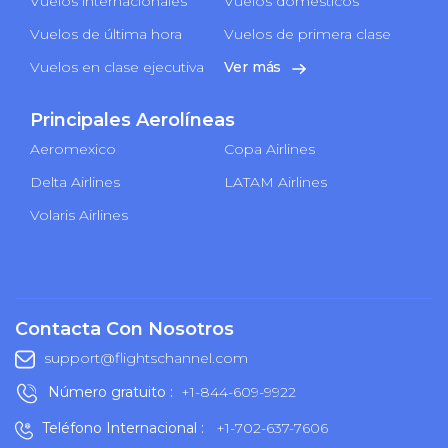
Vuelos internacionales
Vuelos domésticos
Vuelos de última hora
Vuelos de primera clase
Vuelos en clase ejecutiva
Ver más
Principales Aerolíneas
Aeromexico
Copa Airlines
Delta Airlines
LATAM Airlines
Volaris Airlines
Contacta Con Nosotros
support@flightschannel.com
Número gratuito :
+1-844-609-9922
Teléfono Internacional :
+1-702-637-7606