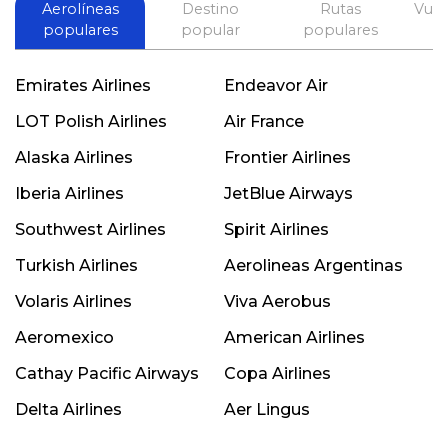
Aerolíneas
Destino
Rutas
Vuel
populares
popular
populares
Emirates Airlines
Endeavor Air
LOT Polish Airlines
Air France
Alaska Airlines
Frontier Airlines
Iberia Airlines
JetBlue Airways
Southwest Airlines
Spirit Airlines
Turkish Airlines
Aerolineas Argentinas
Volaris Airlines
Viva Aerobus
Aeromexico
American Airlines
Cathay Pacific Airways
Copa Airlines
Delta Airlines
Aer Lingus