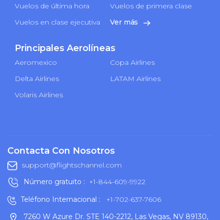
Vuelos de última hora
Vuelos de primera clase
Vuelos en clase ejecutiva
Ver más
Principales Aerolíneas
Aeromexico
Copa Airlines
Delta Airlines
LATAM Airlines
Volaris Airlines
Contacta Con Nosotros
support@flightschannel.com
Número gratuito :
+1-844-609-9922
Teléfono Internacional :
+1-702-637-7606
7260 W Azure Dr. STE 140-2212, Las Vegas, NV 89130,