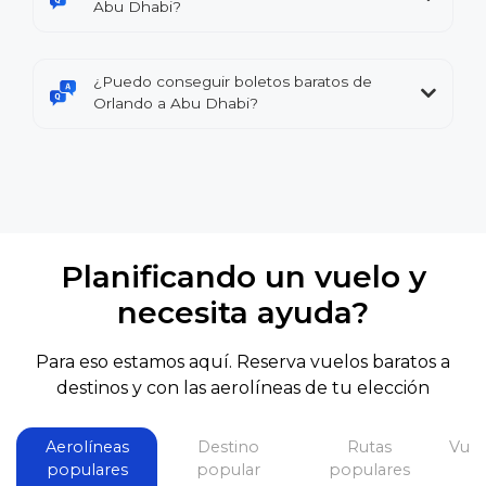
Abu Dhabi?
¿Puedo conseguir boletos baratos de
Orlando a Abu Dhabi?
Planificando un vuelo y
necesita ayuda?
Para eso estamos aquí. Reserva vuelos baratos a
destinos y con las aerolíneas de tu elección
Aerolíneas
Destino
Rutas
Vuel
populares
popular
populares