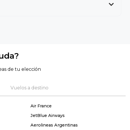
yuda?
eas de tu elección
Vuelos a destino
Air France
JetBlue Airways
Aerolineas Argentinas