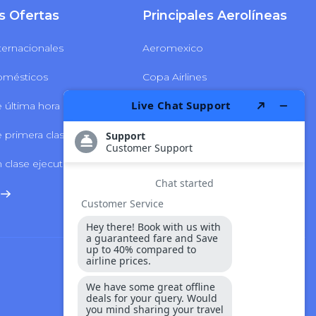
s Ofertas
Principales Aerolíneas
ternacionales
Aeromexico
omésticos
Copa Airlines
 última hora
Delta Airlines
 primera clase
LATAM Airlines
 clase ejecutiva
Volaris Airlines
Seguridad Y Pago