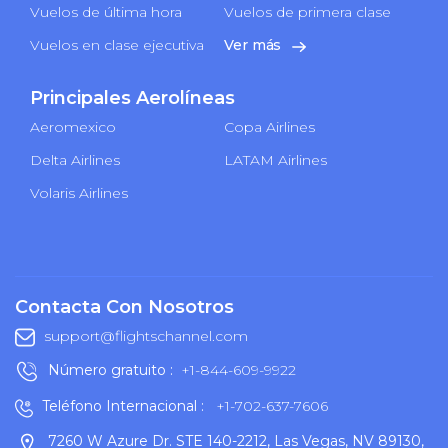
Vuelos de última hora
Vuelos de primera clase
Vuelos en clase ejecutiva
Ver más
Principales Aerolíneas
Aeromexico
Copa Airlines
Delta Airlines
LATAM Airlines
Volaris Airlines
Contacta Con Nosotros
support@flightschannel.com
Número gratuito :
+1-844-609-9922
Teléfono Internacional :
+1-702-637-7606
7260 W Azure Dr. STE 140-2212, Las Vegas, NV 89130,