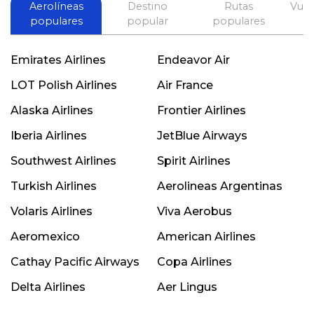
Aerolíneas
Destino
Rutas
Vuel
populares
popular
populares
Emirates Airlines
Endeavor Air
LOT Polish Airlines
Air France
Alaska Airlines
Frontier Airlines
Iberia Airlines
JetBlue Airways
Southwest Airlines
Spirit Airlines
Turkish Airlines
Aerolineas Argentinas
Volaris Airlines
Viva Aerobus
Aeromexico
American Airlines
Cathay Pacific Airways
Copa Airlines
Delta Airlines
Aer Lingus