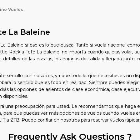
eine Vuelos
te La Baleine
La Baleine si eso es lo que busca. Tanto si vuela nacional com
ittle Rock a Tete La Baleine, no importa cuando quieras volar, a
s, detalles de las escalas, los horarios de salida y llegada ju
te sencillo con nosotros, ya que todo lo que necesitas es un disp
á lo sencillo que es todo en realidad. Siempre puedes elegir si
drás las opciones de asientos de clase económica, clase ejecutiv
 disponibles.
será una preocupación para usted. Le recomendamos que haga el
s, para que puedas ver más opciones de vuelos cuando vueles e
 LIT a ZTB. Puede confiar en nosotros para reservar vuelos rápid
Frequently Ask Questions ?