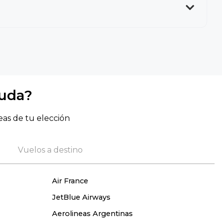
yuda?
eas de tu elección
Vuelos a destino
Air France
JetBlue Airways
Aerolineas Argentinas