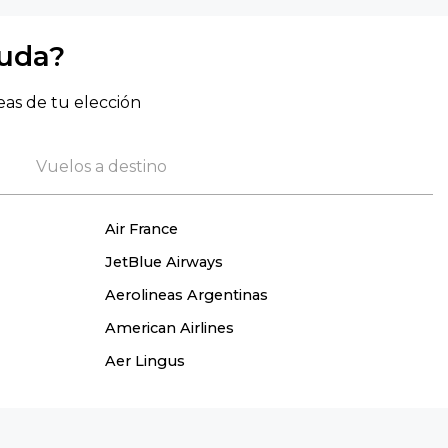
yuda?
eas de tu elección
Vuelos a destino
Air France
JetBlue Airways
Aerolineas Argentinas
American Airlines
Aer Lingus