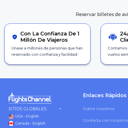
Reservar billetes de av
Con La Confianza De 1
24
Millón De Viajeros
Cl
Únase a millones de personas que han
Contamos 
reservado con confianza y facilidad.
vuelos siem
Enlaces Rápidos
Sobre nosotros
SITIOS GLOBALES
USA - English
Contacta con nosotro
Canada - English