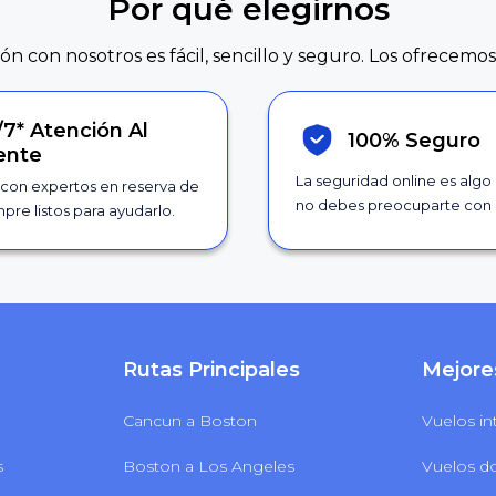
Por qué elegirnos
ión con nosotros es fácil, sencillo y seguro. Los ofrecemos
/7*
Atención Al
100% Seguro
iente
La seguridad online es algo
con expertos en reserva de
no debes preocuparte con 
pre listos para ayudarlo.
Rutas Principales
Mejore
Cancun a Boston
Vuelos in
s
Boston a Los Angeles
Vuelos d