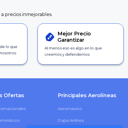
 a precios inmejorables.
Mejor Precio
Garantizar
 de lo que
Al menos eso es algo en lo que
nosotros.
creemos y defendemos.
s Ofertas
Principales Aerolíneas
ternacionales
Aeromexico
omésticos
Copa Airlines