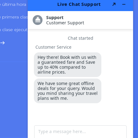
 última hora
Delta Airlines
 primera clase
LATAM Airlines
 clase ejecutiva
Volaris Airlines
Seguridad Y Pago