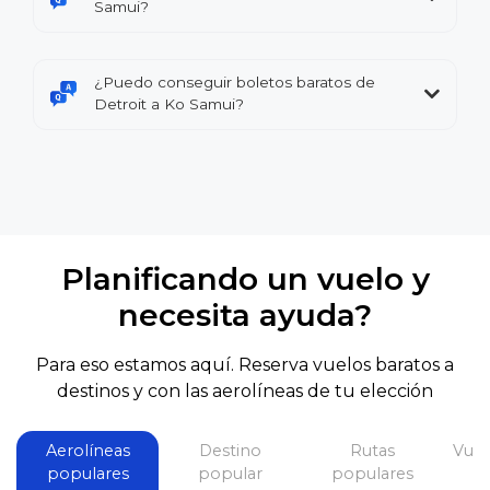
Samui?
¿Puedo conseguir boletos baratos de
Detroit a Ko Samui?
Planificando un vuelo y
necesita ayuda?
Para eso estamos aquí. Reserva vuelos baratos a
destinos y con las aerolíneas de tu elección
Aerolíneas
Destino
Rutas
Vuel
populares
popular
populares