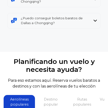
Chongqing?
¿Puedo conseguir boletos baratos de
Dallas a Chongqing?
Planificando un vuelo y
necesita ayuda?
Para eso estamos aquí. Reserva vuelos baratos a
destinos y con las aerolíneas de tu elección
Aerolíneas
Destino
Rutas
Vuel
populares
popular
populares