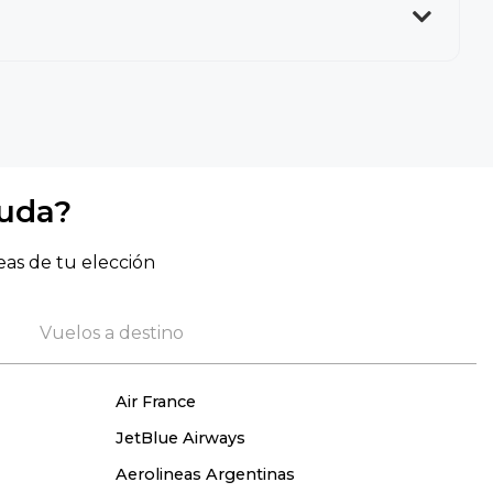
yuda?
eas de tu elección
Vuelos a destino
Air France
JetBlue Airways
Aerolineas Argentinas