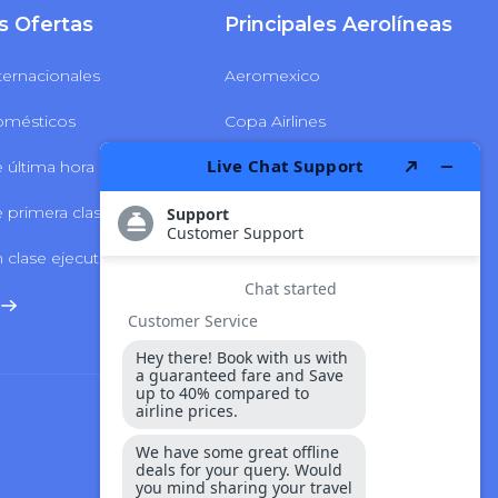
s Ofertas
Principales Aerolíneas
ternacionales
Aeromexico
omésticos
Copa Airlines
 última hora
Delta Airlines
 primera clase
LATAM Airlines
 clase ejecutiva
Volaris Airlines
Seguridad Y Pago