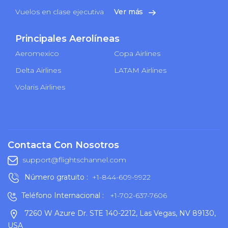
Vuelos en clase ejecutiva
Ver más
Principales Aerolíneas
Aeromexico
Copa Airlines
Delta Airlines
LATAM Airlines
Volaris Airlines
Contacta Con Nosotros
support@flightschannel.com
Número gratuito :
+1-844-609-9922
Teléfono Internacional :
+1-702-637-7606
7260 W Azure Dr. STE 140-2212, Las Vegas, NV 89130,
USA