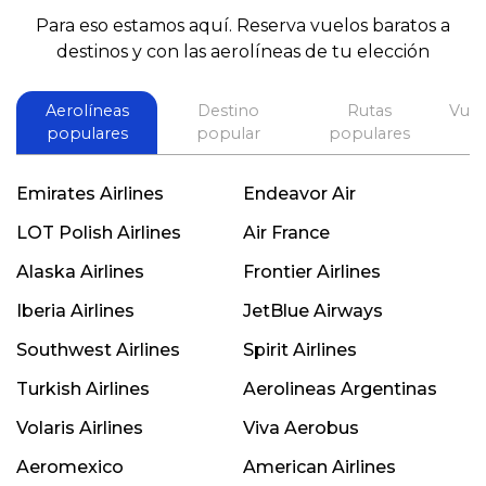
Para eso estamos aquí. Reserva vuelos baratos a
destinos y con las aerolíneas de tu elección
Aerolíneas
Destino
Rutas
Vuel
populares
popular
populares
Emirates Airlines
Endeavor Air
LOT Polish Airlines
Air France
Alaska Airlines
Frontier Airlines
Iberia Airlines
JetBlue Airways
Southwest Airlines
Spirit Airlines
Turkish Airlines
Aerolineas Argentinas
Volaris Airlines
Viva Aerobus
Aeromexico
American Airlines