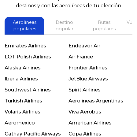
destinos y con las aerolíneas de tu elección
Aerolíneas
Destino
Rutas
Vuel
populares
popular
populares
Emirates Airlines
Endeavor Air
LOT Polish Airlines
Air France
Alaska Airlines
Frontier Airlines
Iberia Airlines
JetBlue Airways
Southwest Airlines
Spirit Airlines
Turkish Airlines
Aerolineas Argentinas
Volaris Airlines
Viva Aerobus
Aeromexico
American Airlines
Cathay Pacific Airways
Copa Airlines