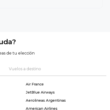
yuda?
eas de tu elección
Vuelos a destino
Air France
JetBlue Airways
Aerolineas Argentinas
American Airlines