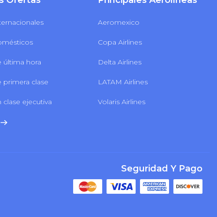
s Ofertas
Principales Aerolíneas
ternacionales
Aeromexico
omésticos
Copa Airlines
 última hora
Delta Airlines
 primera clase
LATAM Airlines
 clase ejecutiva
Volaris Airlines
Seguridad Y Pago