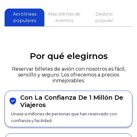
Aerolíneas
Más ofertas de
Destino
populares
eventos
popular
p
Por qué elegirnos
Reservar billetes de avión con nosotros es fácil,
sencillo y seguro. Los ofrecemos a precios
inmejorables.
Con La Confianza De 1 Millón De
Viajeros
Únase a millones de personas que han reservado con
confianza y facilidad.