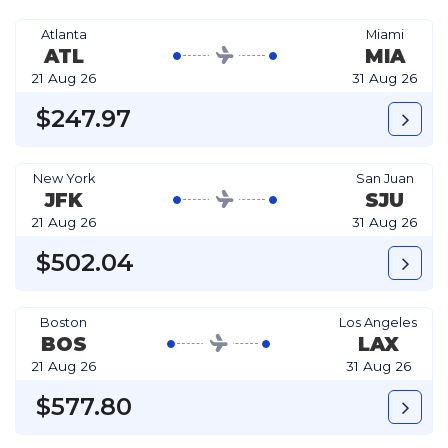
Atlanta
Miami
ATL
MIA
21 Aug 26
31 Aug 26
$247.97
New York
San Juan
JFK
SJU
21 Aug 26
31 Aug 26
$502.04
Boston
Los Angeles
BOS
LAX
21 Aug 26
31 Aug 26
$577.80