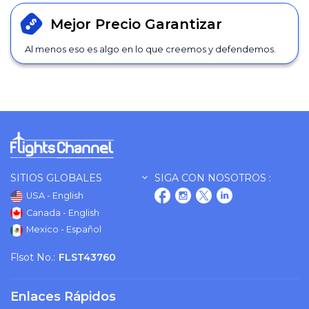
Mejor Precio
Garantizar
Al menos eso es algo en lo que creemos y defendemos.
SITIOS GLOBALES
SIGA CON NOSOTROS :
USA - English
Canada - English
Mexico - Español
Flsot No.:
FLST43760
Enlaces Rápidos