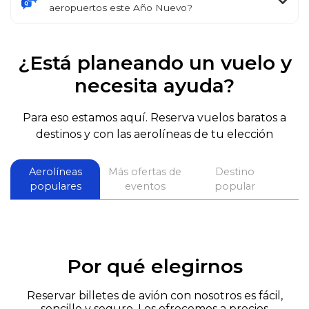
aeropuertos este Año Nuevo?
¿Está planeando un vuelo y
necesita ayuda?
Para eso estamos aquí. Reserva vuelos baratos a
destinos y con las aerolíneas de tu elección
Aerolíneas
Más ofertas de
Destino
populares
eventos
popular
p
Por qué elegirnos
Reservar billetes de avión con nosotros es fácil,
sencillo y seguro. Los ofrecemos a precios