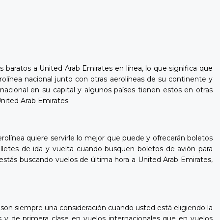
s baratos a United Arab Emirates en línea, lo que significa que
línea nacional junto con otras aerolíneas de su continente y
acional en su capital y algunos países tienen estos en otras
nited Arab Emirates.
rolínea quiere servirle lo mejor que puede y ofrecerán boletos
lletes de ida y vuelta cuando busquen boletos de avión para
 estás buscando vuelos de última hora a United Arab Emirates,
 son siempre una consideración cuando usted está eligiendo la
 y de primera clase en vuelos internacionales que en vuelos