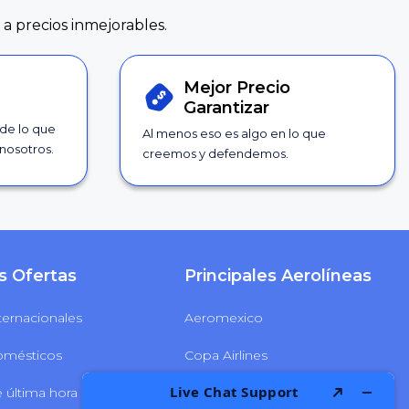
 a precios inmejorables.
Mejor Precio
Garantizar
 de lo que
Al menos eso es algo en lo que
nosotros.
creemos y defendemos.
s Ofertas
Principales Aerolíneas
ternacionales
Aeromexico
omésticos
Copa Airlines
 última hora
Delta Airlines