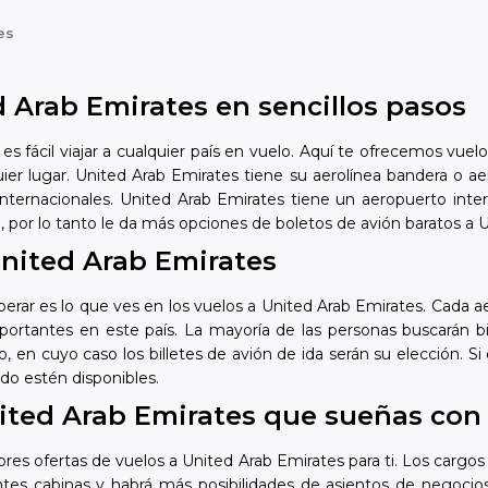
es
 Arab Emirates en sencillos pasos
 fácil viajar a cualquier país en vuelo. Aquí te ofrecemos vuelo
r lugar. United Arab Emirates tiene su aerolínea bandera o aero
nternacionales. United Arab Emirates tiene un aeropuerto intern
 por lo tanto le da más opciones de boletos de avión baratos a U
United Arab Emirates
perar es lo que ves en los vuelos a United Arab Emirates. Cada ae
ortantes en este país. La mayoría de las personas buscarán bi
 en cuyo caso los billetes de avión de ida serán su elección. Si
o estén disponibles.
nited Arab Emirates que sueñas con
es ofertas de vuelos a United Arab Emirates para ti. Los cargos
ntes cabinas y habrá más posibilidades de asientos de negocios