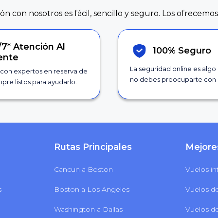
ión con nosotros es fácil, sencillo y seguro. Los ofrecemos
/7*
Atención Al
100% Seguro
iente
La seguridad online es algo
con expertos en reserva de
no debes preocuparte con 
pre listos para ayudarlo.
Rutas Principales
Mejore
Cancun a Boston
Vuelos in
s
Boston a Los Angeles
Vuelos d
Washington a Dallas
Vuelos de