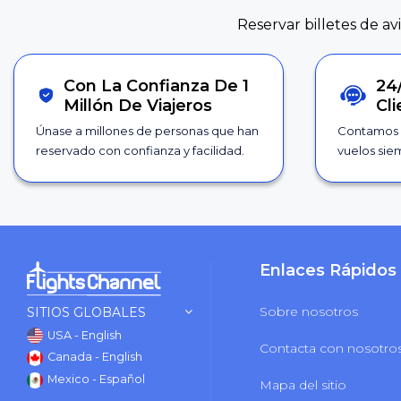
Reservar billetes de av
Con La Confianza De 1
24
Millón De Viajeros
Cl
Únase a millones de personas que han
Contamos 
reservado con confianza y facilidad.
vuelos siem
Enlaces Rápidos
Sobre nosotros
SITIOS GLOBALES
USA - English
Contacta con nosotro
Canada - English
Mexico - Español
Mapa del sitio