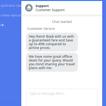
 primera clase
LATAM Airlines
 clase ejecutiva
Volaris Airlines
Seguridad Y Pago